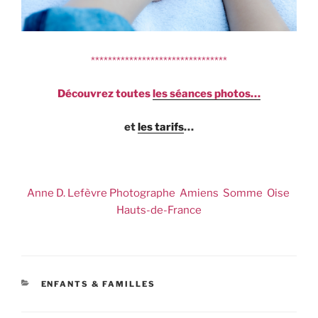
********************************
Découvrez toutes
les séances photos…
et
les tarifs
…
Anne D. Lefèvre Photographe Amiens Somme Oise
Hauts-de-France
CATÉGORIES
ENFANTS & FAMILLES