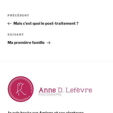
Navigation
Article
PRÉCÉDENT
de
précédent
Mais c’est quoi le post-traitement ?
l’article
Article
SUIVANT
suivant
Ma première famille
Je suis basée sur Amiens et ses alentours.