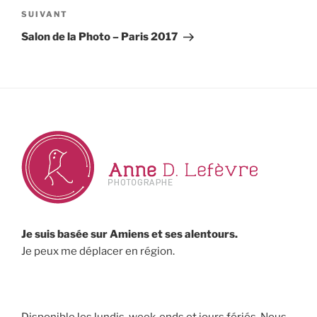
de
Article
SUIVANT
l’article
suivant
Salon de la Photo – Paris 2017
Je suis basée sur Amiens et ses alentours.
Je peux me déplacer en région.
Disponible les lundis, week-ends et jours fériés. Nous