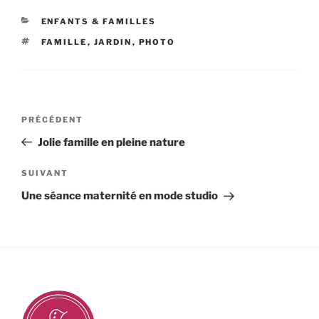
CATÉGORIES
ENFANTS & FAMILLES
ÉTIQUETTES
FAMILLE
,
JARDIN
,
PHOTO
Navigation
Article
PRÉCÉDENT
de
précédent
Jolie famille en pleine nature
l’article
Article
SUIVANT
suivant
Une séance maternité en mode studio