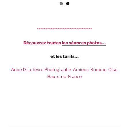
********************************
Découvrez
toutes
les séances photos…
et
les tarifs
…
Anne D. Lefèvre Photographe Amiens Somme Oise
Hauts-de-France
Photographe famille Amiens – Photographe
professionnel Amiens – Photographe entreprise
Amiens