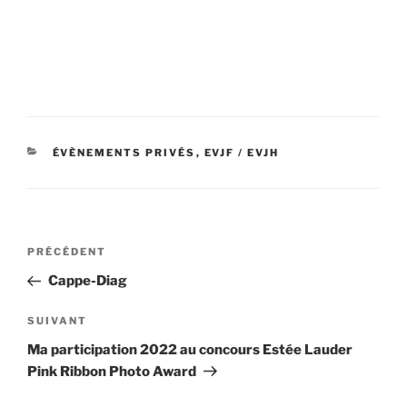
Photographe famille Amiens – Photographe
professionnel Amiens – Photographe entreprise
Amiens
CATÉGORIES
ÉVÈNEMENTS PRIVÉS
,
EVJF / EVJH
Navigation
Article
PRÉCÉDENT
de
précédent
Cappe-Diag
l’article
Article
SUIVANT
suivant
Ma participation 2022 au concours Estée Lauder
Pink Ribbon Photo Award