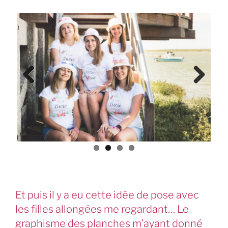
Previ
Next
ous
Et puis il y a eu cette idée de pose avec
les filles allongées me regardant… Le
graphisme des planches m’ayant donné