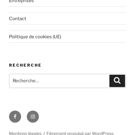
Entreprises
Contact
Politique de cookies (UE)
RECHERCHE
Recherche
Recher
pour
:
Facebook
Instagram
Mentions légales
Fièrement propulsé par WordPress