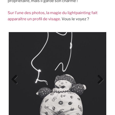
propriétaire, mais il garde son charme !
Sur l’une des photos, la magie du lightpainting fait
apparaître un profil de visage.
Vous le voyez ?
Previ
Next
ous