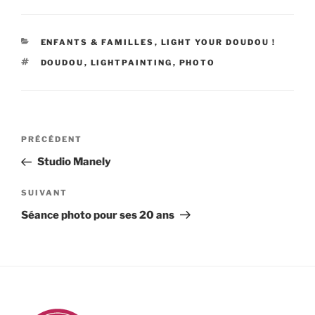
CATÉGORIES
ENFANTS & FAMILLES
,
LIGHT YOUR DOUDOU !
ÉTIQUETTES
DOUDOU
,
LIGHTPAINTING
,
PHOTO
Navigation
Article
PRÉCÉDENT
de
précédent
Studio Manely
l’article
Article
SUIVANT
suivant
Séance photo pour ses 20 ans