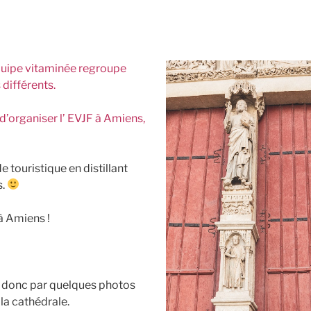
uipe vitaminée regroupe
différents.
é d’organiser l’ EVJF à Amiens,
 touristique en distillant
s.
 à Amiens !
onc par quelques photos
la cathédrale.