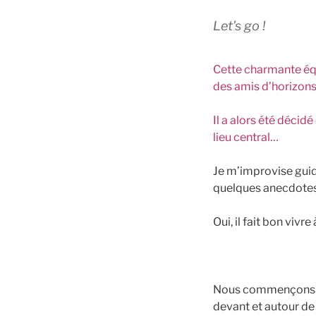
Let’s go !
Cette charmante éq
des amis d’horizons 
Il a alors été décid
lieu central…
Je m’improvise guide
quelques anecdote
Oui, il fait bon vivre
Nous commençons d
devant et autour de 