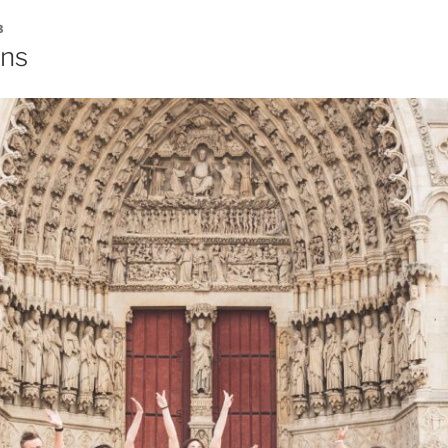
3
ens