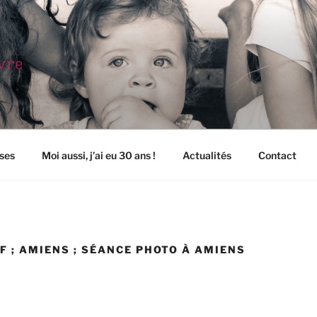
EFÈVRE – PHOTOGRA
ses
Moi aussi, j’ai eu 30 ans !
Actualités
Contact
JF ; AMIENS ; SÉANCE PHOTO À AMIENS