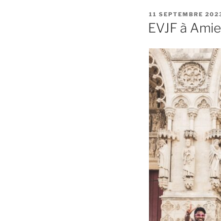
PUBLIÉ
11 SEPTEMBRE 202
LE
EVJF à Ami