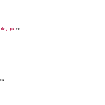
nologique
en
ns !