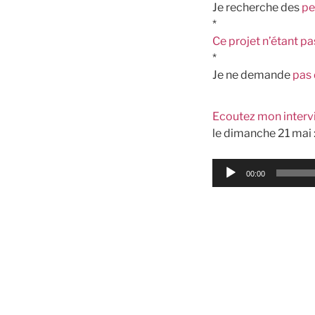
Je recherche des
pe
*
Ce projet n’étant p
*
Je ne demande
pas
Ecoutez mon interv
le dimanche 21 mai 
Lecteur
00:00
audio