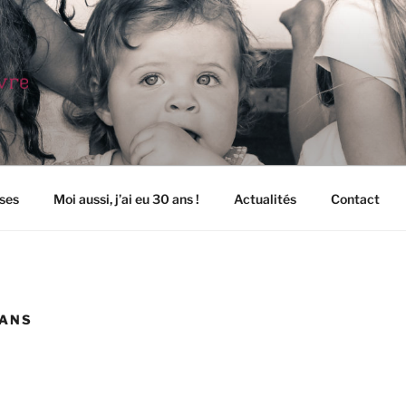
EFÈVRE – PHOTOGRA
ses
Moi aussi, j’ai eu 30 ans !
Actualités
Contact
 ANS