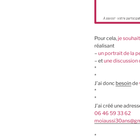
Pour cela,
je souha
réalisant
–
un portrait de la 
– et
une discussion c
*
*
J’ai donc
besoin
de
*
*
J’ai créé une adress
06 46 59 33 62
moiaussi30ans@gm
*