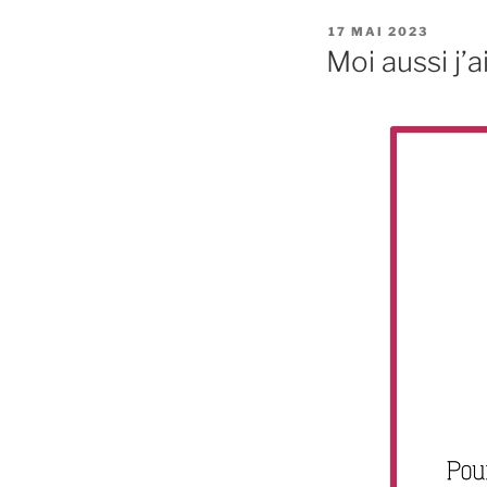
PUBLIÉ
17 MAI 2023
LE
Moi aussi j’a